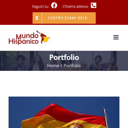
Salta
Seguici su
Chiama adesso
al
contenuto
CENTRO ESAMI DELE
Portfolio
Home
Portfolio