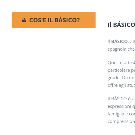
COS'E IL BÁSICO?
Il BÁSICO
Il
BÁSICO
, a
spagnola che 
Questo attest
particolare p
grado. Da un 
offre agli st
Il BÁSICO è u
espressioni q
famiglia e co
comprensione