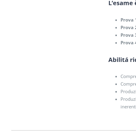
L’esame è
Prova 
Prova 
Prova 
Prova 
Abilitá r
Compren
Compren
Produzi
Produzi
inerent