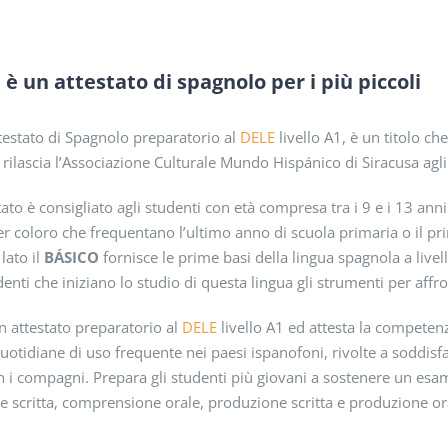
 è un attestato di spagnolo per i più piccoli
ttestato di Spagnolo preparatorio al
DELE
livello A1, è un titolo ch
rilascia l’Associazione Culturale Mundo Hispánico di Siracusa agli 
ato è consigliato agli studenti con età compresa tra i 9 e i 13 anni
er coloro che frequentano l’ultimo anno di scuola primaria o il 
lato il
BÁSICO
fornisce le prime basi della lingua spagnola a livel
udenti che iniziano lo studio di questa lingua gli strumenti per a
n attestato preparatorio al
DELE
livello A1 ed attesta la competenz
uotidiane di uso frequente nei paesi ispanofoni, rivolte a soddisfa
n i compagni. Prepara gli studenti più giovani a sostenere un esa
 scritta, comprensione orale, produzione scritta e produzione or