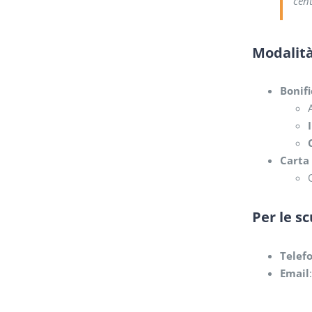
cen
Modalit
Bonifi
Carta 
Per le s
Telef
Email