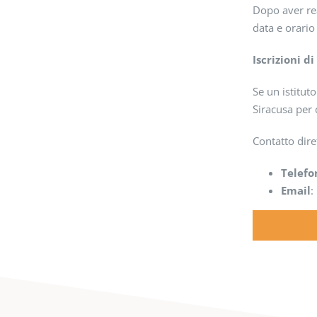
Dopo aver rea
data e orario
Iscrizioni d
Se un istitut
Siracusa per 
Contatto dire
Telefo
Email
: