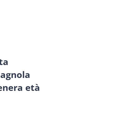
ta
pagnola
tenera età