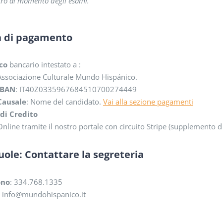
tro al momento degli esami.
à di pagamento
co
bancario intestato a :
Associazione Culturale Mundo Hispánico.
IBAN
: IT40Z0335967684510700274449
Causale
: Nome del candidato.
Vai alla sezione pagamenti
di Credito
Online tramite il nostro portale con circuito Stripe (supplemento 
cuole: Contattare la segreteria
ono
: 334.768.1335
: info@mundohispanico.it