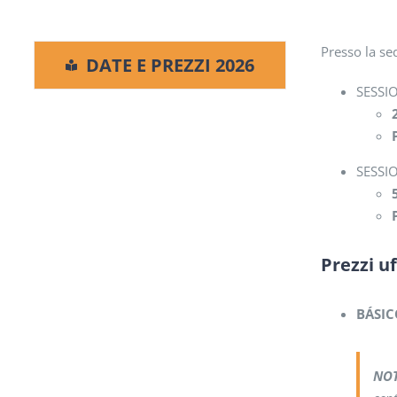
Presso la se
DATE E PREZZI 2026
SESSI
SESSI
Prezzi uf
BÁSIC
NOT