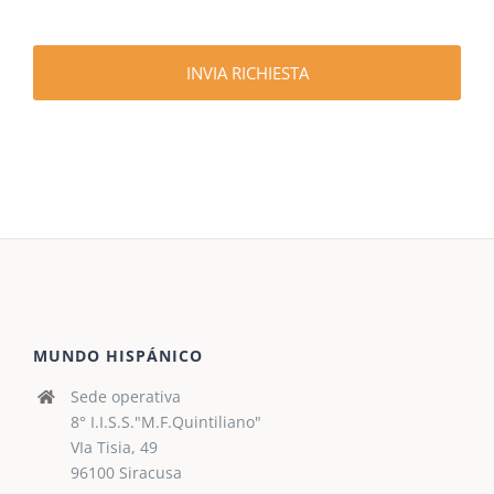
a
*
t
u
a
INVIA RICHIESTA
r
i
c
h
i
e
s
t
a
*
MUNDO HISPÁNICO
Sede operativa
8° I.I.S.S."M.F.Quintiliano"
VIa Tisia, 49
96100 Siracusa