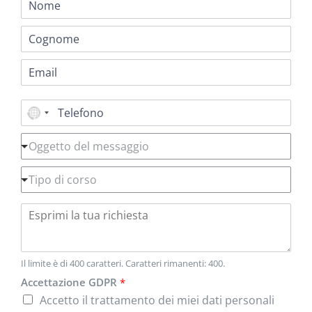
o
m
C
e
o
*
g
E
n
m
o
a
m
i
T
e
l
e
*
*
l
O
e
Oggetto del messaggio
g
f
g
o
T
e
Tipo di corso
n
i
t
o
p
t
E
*
o
o
s
d
*
p
i
r
c
i
Il limite è di 400 caratteri. Caratteri rimanenti: 400.
o
m
r
Accettazione GDPR
*
i
s
Accetto il trattamento dei miei dati personali
l
o